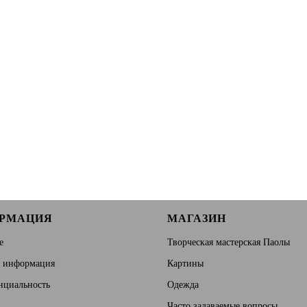
РМАЦИЯ
МАГАЗИН
е
Творческая мастерская Паолы
я информация
Картины
нциальность
Одежда
Часто задаваемые вопросы