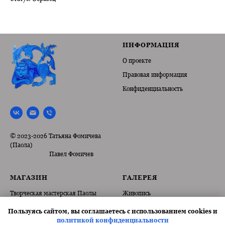
ИНФОРМАЦИЯ
О проекте
Правовая информация
Конфиденциальность
© 2023-2026 Татьяна Фомичева
(Паола)
Павел Фомичев
МАГАЗИН
ГАЛЕРЕЯ
Творческая мастерская Паолы
Живопись
Картины
Декор
Пользуясь сайтом, вы соглашаетесь с использованием cookies и
политикой конфиденциальности
Одежда
Графика